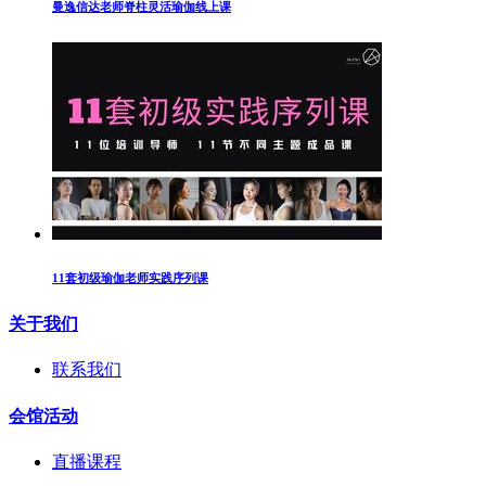
曼逸信达老师脊柱灵活瑜伽线上课
11套初级瑜伽老师实践序列课
关于我们
联系我们
会馆活动
直播课程