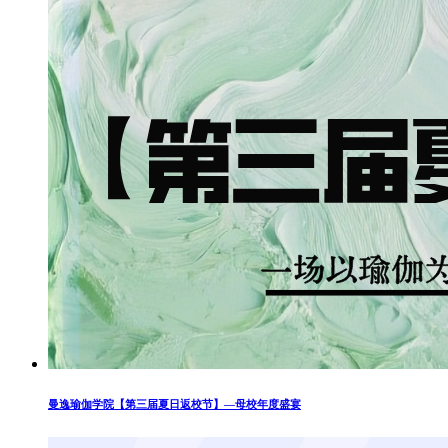
曼逸瑜伽学院【第三届夏日返校节】—母校年度盛宴