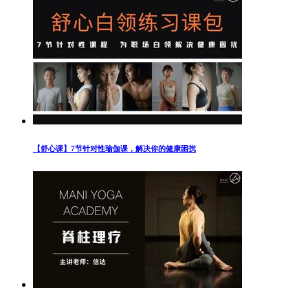
【舒心课】7节针对性瑜伽课，解决你的健康困扰