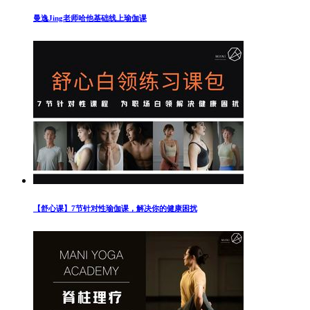
曼逸Jing老师哈他基础线上瑜伽课
【舒心课】7节针对性瑜伽课，解决你的健康困扰