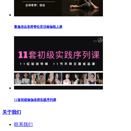
曼逸信达老师脊柱灵活瑜伽线上课
11套初级瑜伽老师实践序列课
关于我们
联系我们