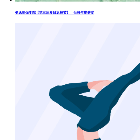
曼逸瑜伽学院【第三届夏日返校节】—母校年度盛宴