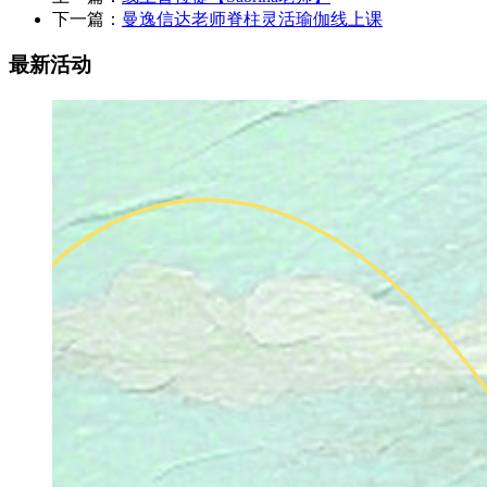
下一篇：
曼逸信达老师脊柱灵活瑜伽线上课
最新活动