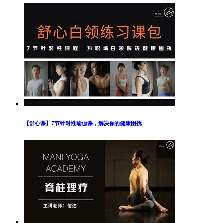
【舒心课】7节针对性瑜伽课，解决你的健康困扰