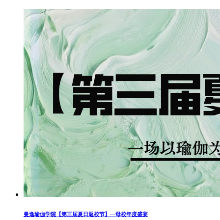
曼逸瑜伽学院【第三届夏日返校节】—母校年度盛宴