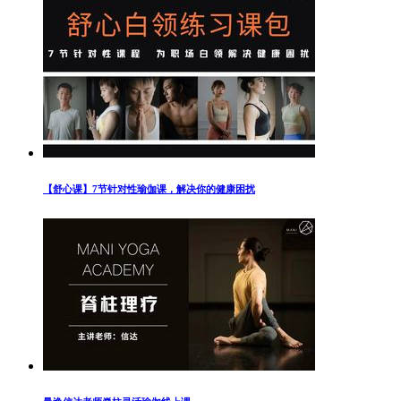
【舒心课】7节针对性瑜伽课，解决你的健康困扰