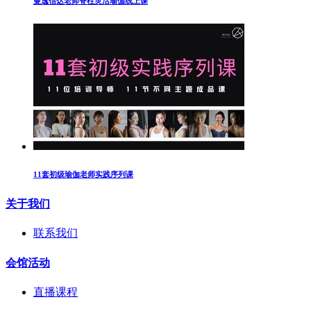
曼逸信达老师脊柱灵活瑜伽线上课
11套初级瑜伽老师实践序列课
关于我们
联系我们
会馆活动
直播课程