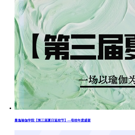
曼逸瑜伽学院【第三届夏日返校节】—母校年度盛宴