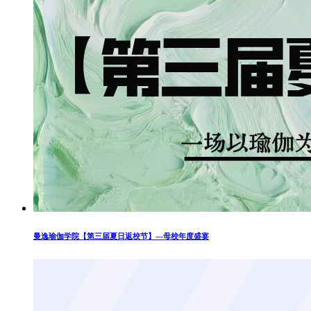
曼逸瑜伽学院【第三届夏日返校节】—母校年度盛宴