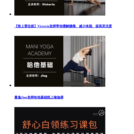
【垫上普拉提】Victoria老师带你缓解腰痛、减少体脂、提高灵活度
曼逸Jing老师哈他基础线上瑜伽课