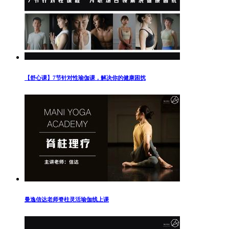
【舒心课】7节针对性瑜伽课，解决你的健康困扰
曼逸信达老师脊柱灵活瑜伽线上课