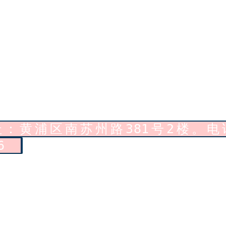
黄浦区南苏州路381号2楼。电话
866