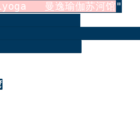
niyoga 曼逸瑜伽苏河馆
境