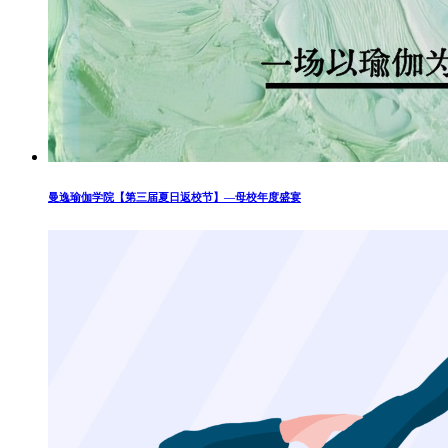
曼逸瑜伽学院【第三届夏日返校节】—母校年度盛宴