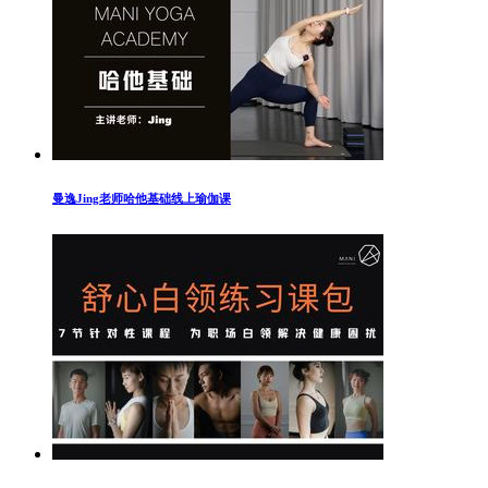
曼逸Jing老师哈他基础线上瑜伽课