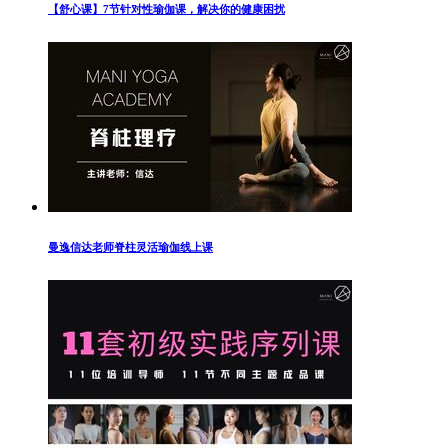
【舒心课】7节针对性瑜伽课，解决你的健康困扰
曼逸信达老师脊柱灵活瑜伽线上课