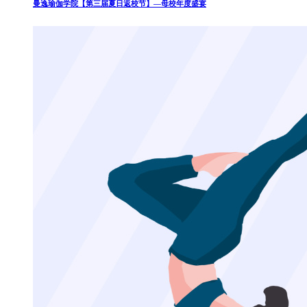
曼逸瑜伽学院【第三届夏日返校节】—母校年度盛宴