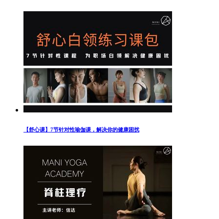
【舒心课】7节针对性瑜伽课，解决你的健康困扰