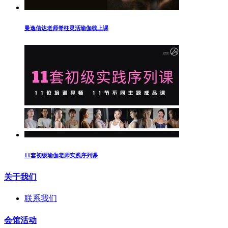
曼逸信达老师脊柱灵活瑜伽线上课
11套初级瑜伽老师实践序列课
关于我们
联系我们
会馆活动