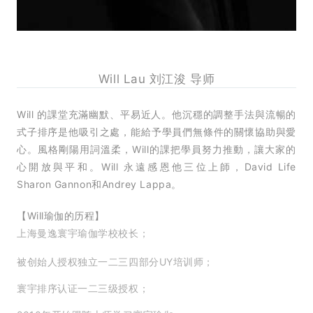
Will Lau 刘江浚 导师
Will 的課堂充滿幽默、平易近人。他沉穩的調整手法與流暢的
式子排序是他吸引之處，能給予學員們無條件的關懷協助與愛
心。風格剛陽用詞溫柔，Will的課把學員努力推動，讓大家的
心開放與平和。Will 永遠感恩他三位上師，David Life
Sharon Gannon和Andrey Lappa。
【Will瑜伽的历程】
上海曼逸寰宇瑜伽学校校长；
被创始人授权独立一二三四部分UY培训师；
寰宇排序认证一二三级授权；