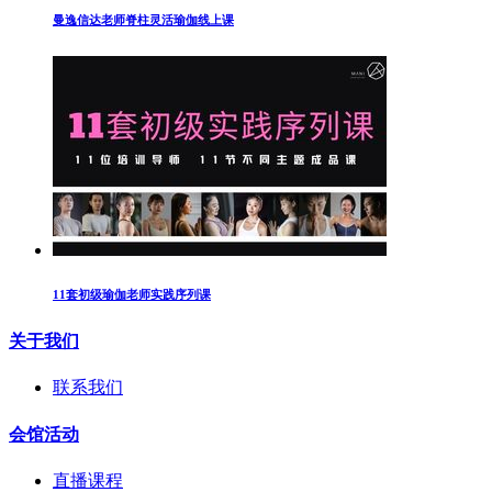
曼逸信达老师脊柱灵活瑜伽线上课
11套初级瑜伽老师实践序列课
关于我们
联系我们
会馆活动
直播课程