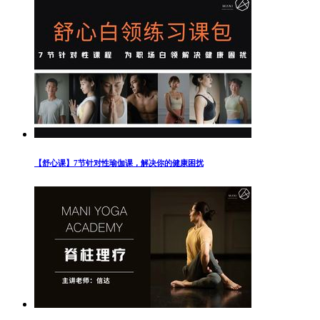
【舒心课】7节针对性瑜伽课，解决你的健康困扰