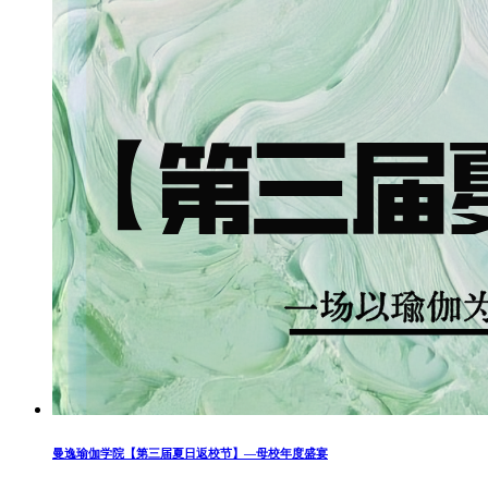
曼逸瑜伽学院【第三届夏日返校节】—母校年度盛宴