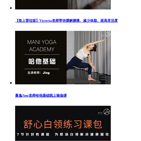
【垫上普拉提】Victoria老师带你缓解腰痛、减少体脂、提高灵活度
曼逸Jing老师哈他基础线上瑜伽课