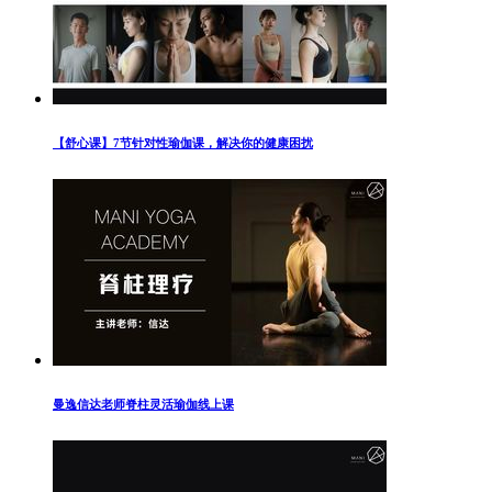
【舒心课】7节针对性瑜伽课，解决你的健康困扰
曼逸信达老师脊柱灵活瑜伽线上课