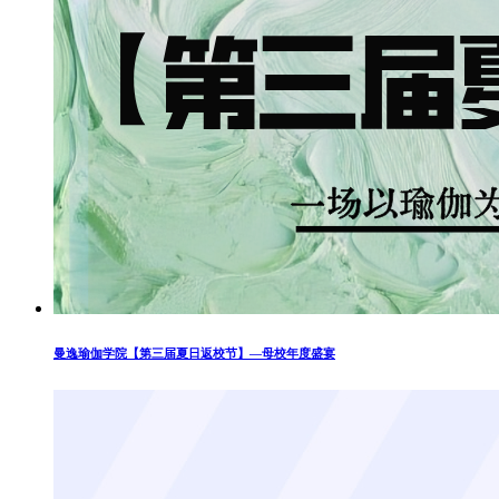
曼逸瑜伽学院【第三届夏日返校节】—母校年度盛宴